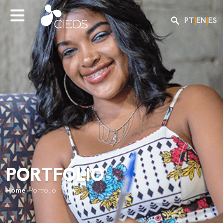
PT
|
EN
|
ES
PORTFÓLIO
Home
>
Portfolio