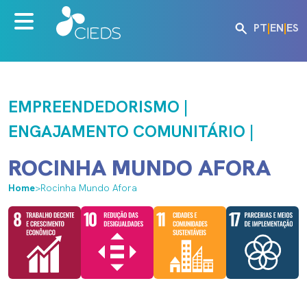
PT
|
EN
|
ES
EMPREENDEDORISMO |
ENGAJAMENTO COMUNITÁRIO |
ROCINHA MUNDO AFORA
Home
>
Rocinha Mundo Afora