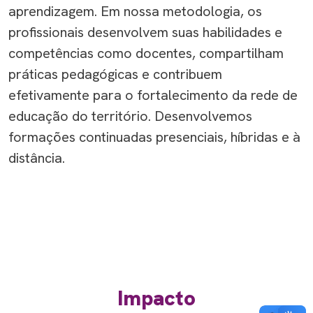
aprendizagem
. Em nossa metodologia,
os
profissionais
desenvolvem suas habilidad
es e
competências como
docentes
,
compartilham
práticas pedagógic
as e
contribuem
e
fetivamente para o fortalecimento d
a rede de
educação
do território
.
Desenvolvemo
s
f
orm
a
ç
ões
c
ontinuada
s
presencia
is
, híbridas
e à
distância.
Impacto