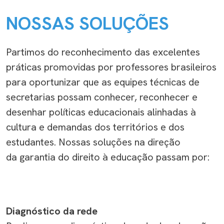
NOSSAS
SOLUÇÕES
Partimos
do
r
econhec
iment
o
d
as excelentes
práticas promovidas por professores brasileiros
para
opo
rtuniza
r
que
as equipes técnicas d
e
secretarias possam
conhecer, reconhecer e
desenhar políticas educacionais
alinhadas à
cultura e demandas dos territórios e dos
estudantes
.
Nossas
soluções na direção
da
garantia do direito à educação
passam por:
Diagnóstico da rede