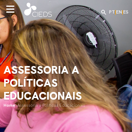
PT
|
EN
|
ES
ASSESSORIA A
POLÍTICAS
EDUCACIONAIS
Home
>
Assessoria a Políticas Educacionais