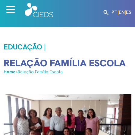
PT
|
EN
|
ES
EDUCAÇÃO |
RELAÇÃO FAMÍLIA ESCOLA
Home
>
Relação Família Escola