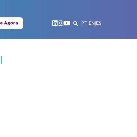
e Agora
PT
|
EN
|
ES
|