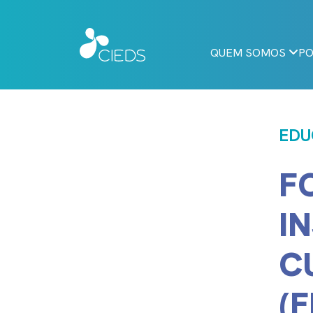
QUEM SOMOS
PO
EDU
F
I
C
(F