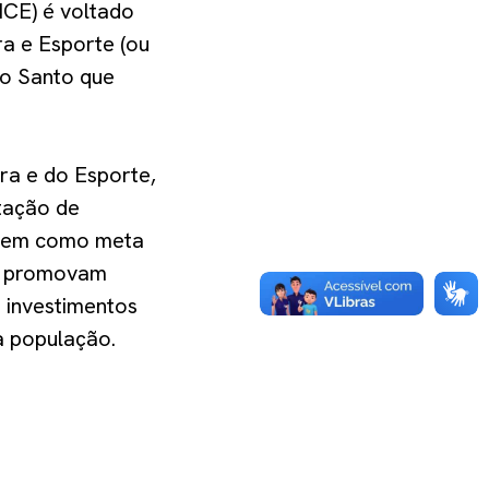
ICE) é voltado
ra e Esporte (ou
to Santo que
ra e do Esporte,
tação de
 tem como meta
ue promovam
u investimentos
a população.