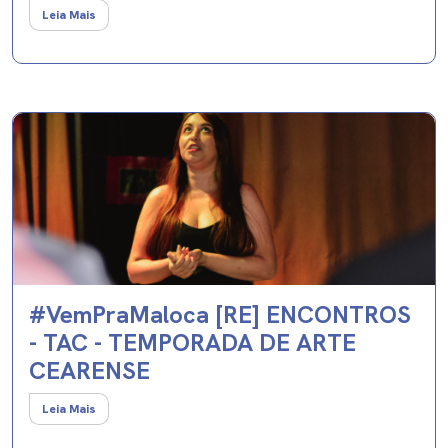
Leia Mais
#VemPraMaloca [RE] ENCONTROS
- TAC - TEMPORADA DE ARTE
CEARENSE
Leia Mais