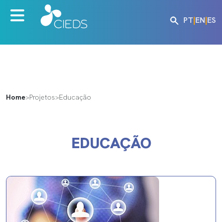
PT
|
EN
|
ES
Home
>
Projetos
>
Educação
EDUCAÇÃO