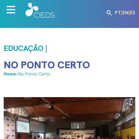
PT
|
EN
|
ES
EDUCAÇÃO |
NO PONTO CERTO
Home
>
No Ponto Certo