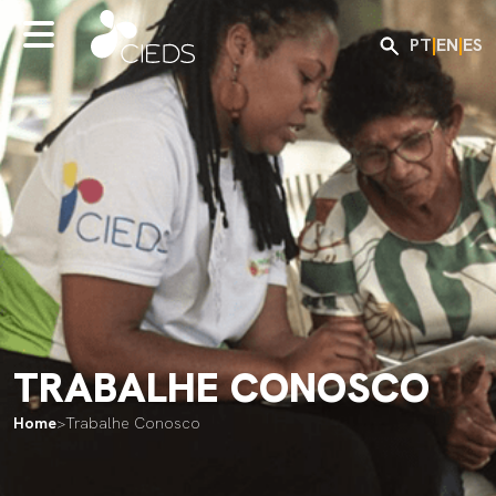
PT
|
EN
|
ES
TRABALHE CONOSCO
Home
>
Trabalhe Conosco