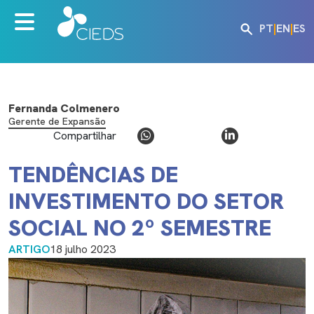
PT
|
EN
|
ES
Fernanda Colmenero
Gerente de Expansão
Compartilhar
TENDÊNCIAS DE
INVESTIMENTO DO SETOR
SOCIAL NO 2º SEMESTRE
ARTIGO
18 julho 2023