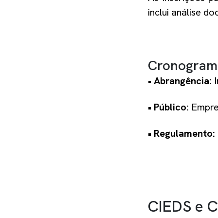
inclui análise d
Cronograma
•
Abrangência:
I
•
Público:
Empres
•
Regulamento:
CIEDS e C