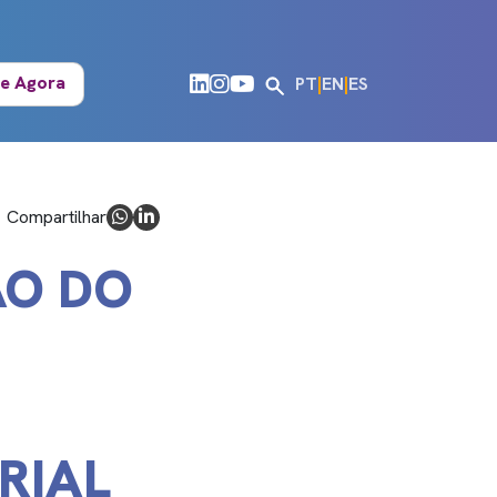
e Agora
PT
|
EN
|
ES
Compartilhar
ÃO DO
RIAL