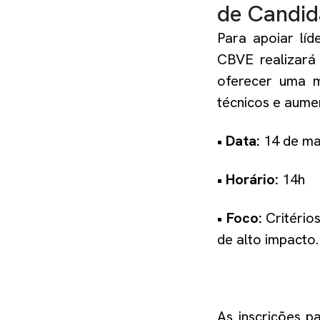
de Candid
Para apoiar líd
CBVE realizará
oferecer uma me
técnicos e aumen
• Data:
14 de ma
•
Horário:
14h
•
Foco:
Critério
de alto impacto.
As inscrições 