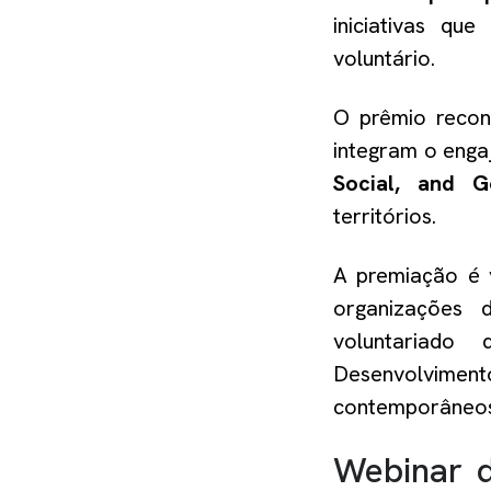
iniciativas qu
voluntário.
O prêmio recon
integram o enga
Social, and G
territórios.
A premiação é v
organizações 
voluntariado 
Desenvolviment
contemporâneos
Webinar d