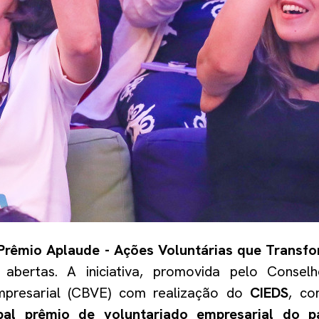
Prêmio Aplaude - Ações Voluntárias que Transf
 abertas. A iniciativa, promovida pelo Conselh
mpresarial (CBVE) com realização do
CIEDS
, co
ipal prêmio de voluntariado empresarial do p