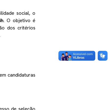
lidade social, o
4h
. O objetivo é
ão dos critérios
.
 em candidaturas
esso de seleção