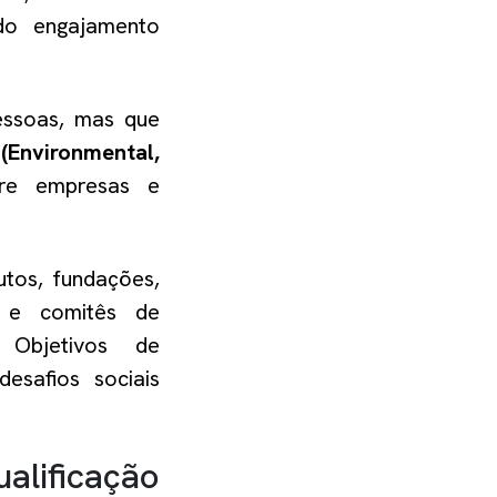
 do engajamento
essoas, mas que
 (Environmental,
tre empresas e
utos, fundações,
s e comitês de
s Objetivos de
esafios sociais
alificação