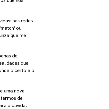
ios que nos
vidas: nas redes
 'match' ou
 cinza que me
penas de
ealidades que
onde o certo e o
de uma nova
 termos de
ara a dúvida,