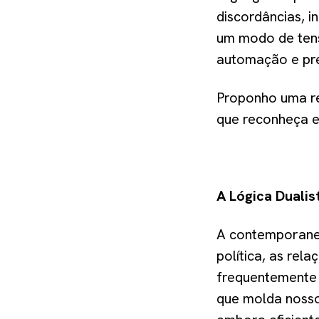
discordâncias, 
um modo de tens
automação e pr
Proponho uma re
que reconheça e
A Lógica Dualis
A contemporanei
política, as re
frequentemente 
que molda nosso