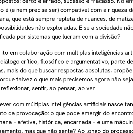
opostos: certo e errado, sucesso e fracasso. No en
ão é (e nem precisa ser) compatível com a riqueza 
ana, que está sempre repleta de nuances, de matize
ossibilidades não exploradas. E se a sociedade não 
ificada por sistemas que lucram com a divisão?
rito em colaboração com múltiplas inteligências artif
iálogo crítico, filosófico e argumentativo, parte d
as, mais do que buscar respostas absolutas, propõe
orque talvez o que mais precisemos agora não sej
reflexionar, sentir, ao pensar, ao ver.
ver com múltiplas inteligências artificiais nasce ta
nto da provocação: o que pode emergir do encontr
mana – afetiva, histórica, encarnada – e uma máqui
samento, mas que não sente? Ao longo do process