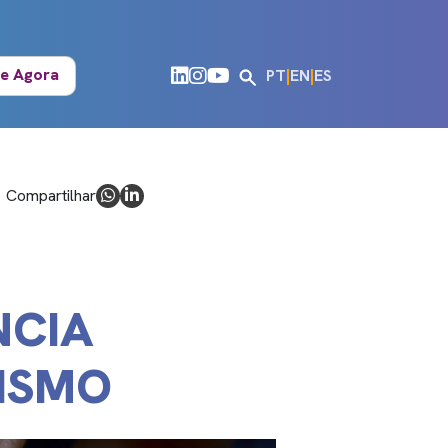
e Agora
PT
|
EN
|
ES
Compartilhar
NCIA
ISMO