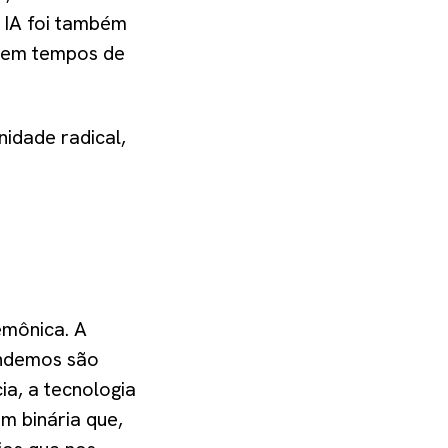
 IA foi também
o em tempos de
idade radical,
emônica. A
endemos são
a, a tecnologia
m binária que,