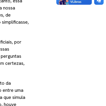
tanto, essa
da nossa
s, de
simplificasse,
iciais, por
essas
 perguntas
am certezas,
nto da
o entre uma
na que simula
o, houve