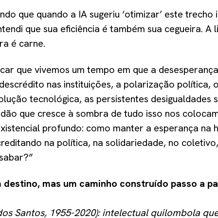
do que quando a IA sugeriu ‘otimizar’ este trecho i
tendi que sua eficiência é também sua cegueira. A
ra é carne.
icar que vivemos um tempo em que a desesperança
 descrédito nas instituições, a polarização política,
olução tecnológica, as persistentes desigualdades s
idão que cresce à sombra de tudo isso nos colocam
 existencial profundo: como manter a esperança na
editando na política, na solidariedade, no coletiv
esabar?”
m destino, mas um caminho construído passo a p
os Santos, 1955-2020): intelectual quilombola que