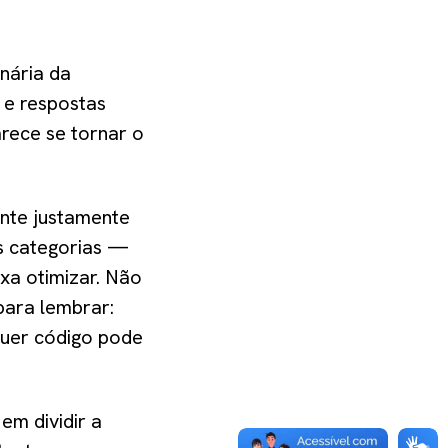
nária da
 e respostas
rece se tornar o
ente justamente
s categorias —
ixa otimizar. Não
 para lembrar:
quer código pode
em dividir a