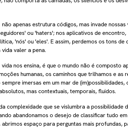
e, não comporta as camadas, os silêncios e os desv
.
1 não apenas estrutura códigos, mas invade nossas 
seguidores' ou 'haters'; nos aplicativos de encontro,
lítica, 'nós' ou 'eles'. E assim, perdemos os tons de
vida valer a pena.
a vida nos ensina, é que o mundo não é composto a
emoções humanas, os caminhos que trilhamos e as r
 sempre imersas em um mar de (im)possibilidades, 
bsolutos, mas contextuais, temporais, fluidos.
da complexidade que se vislumbra a possibilidade 
ndo abandonamos o desejo de classificar tudo em
, abrimos espaço para perguntas mais profundas, p