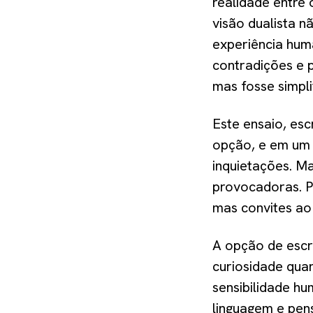
realidade entre 
visão dualista n
experiência hum
contradições e p
mas fosse simpl
Este ensaio, esc
opção, e em um d
inquietações. M
provocadoras. P
mas convites ao 
A opção de escre
curiosidade qua
sensibilidade hu
linguagem e pen