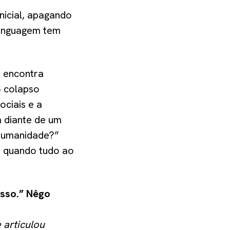
nicial, apagando
 linguagem tem
 encontra
 o colapso
ociais e a
 diante de um
 humanidade?”
o, quando tudo ao
asso.” Nêgo
 articulou