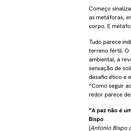
Começo sinalizan
as metáforas, en
corpo. E metáfo
Tudo parece ind
terreno fértil. O
ambiental, a rev
sensação de sol
desafio ético e
“Como seguir acr
redor parece d
“A paz não é u
Bispo
(
Antonio Bispo d