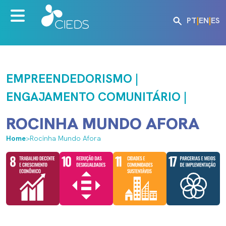
PT
|
EN
|
ES
EMPREENDEDORISMO |
ENGAJAMENTO COMUNITÁRIO |
ROCINHA MUNDO AFORA
Home
>
Rocinha Mundo Afora