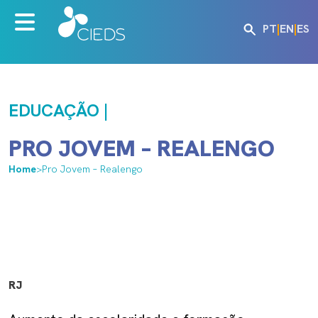
PT
|
EN
|
ES
EDUCAÇÃO |
PRO JOVEM – REALENGO
Home
>
Pro Jovem – Realengo
RJ