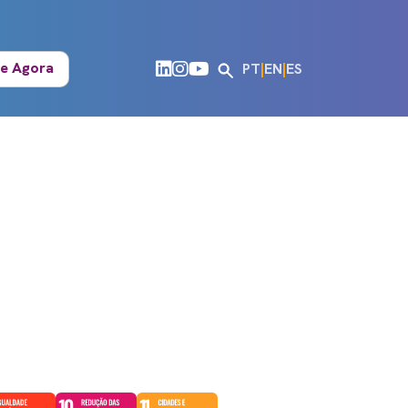
e Agora
PT
|
EN
|
ES