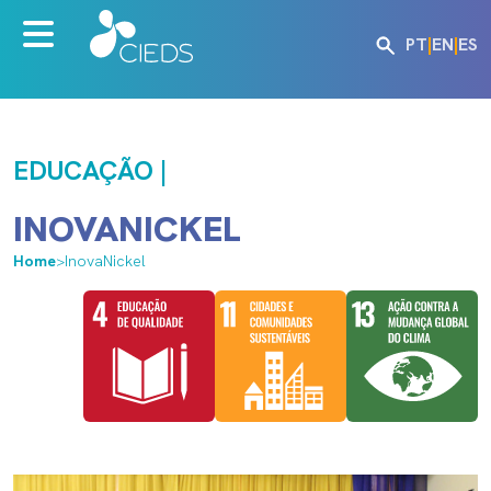
PT
|
EN
|
ES
EDUCAÇÃO |
INOVANICKEL
Home
>
InovaNickel