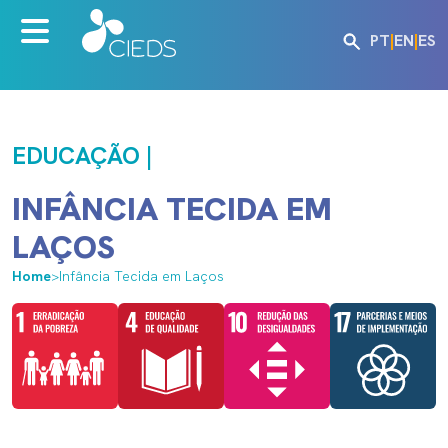
PT
|
EN
|
ES
EDUCAÇÃO |
INFÂNCIA TECIDA EM
LAÇOS
Home
>
Infância Tecida em Laços