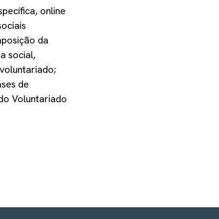
ecífica, online
sociais
mposição da
 social,
voluntariado;
ases de
 do Voluntariado