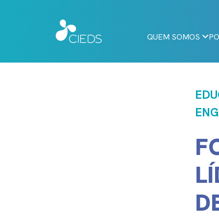
QUEM SOMOS
PO
EDU
ENG
F
L
D