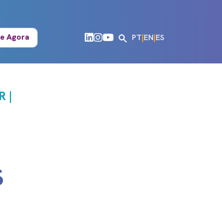
e Agora
PT
|
EN
|
ES
 |
S