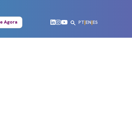
e Agora
PT
|
EN
|
ES