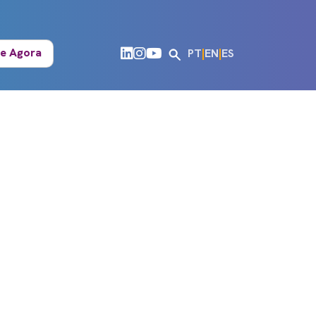
e Agora
PT
|
EN
|
ES