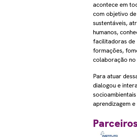
acontece em tod
com objetivo de
sustentáveis, a
humanos, conhec
facilitadoras de
formações, fome
colaboração no 
Para atuar dessa
dialogou e inter
socioambientais 
aprendizagem e 
Parceiro