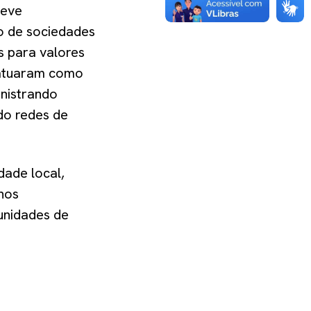
teve
o de sociedades
s para valores
s atuaram como
inistrando
do redes de
dade local,
lhos
tunidades de