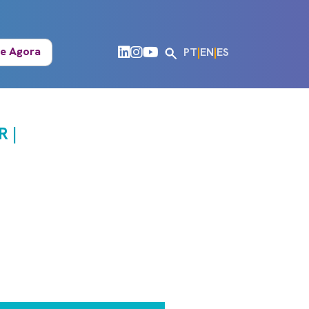
e Agora
PT
|
EN
|
ES
 |