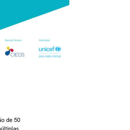
ão de 50
últiplas