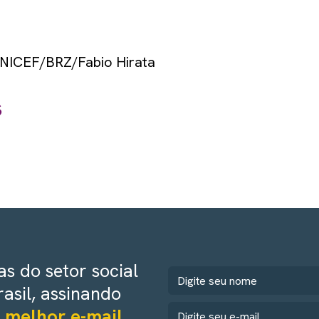
 UNICEF/BRZ/Fabio Hirata
s
s do setor social
rasil, assinando
 melhor e-mail.