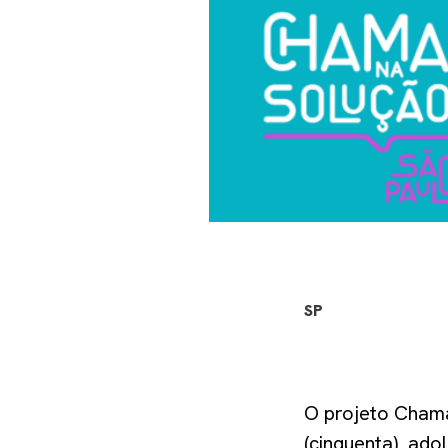
SP
O projeto Chama
(cinquenta) adol