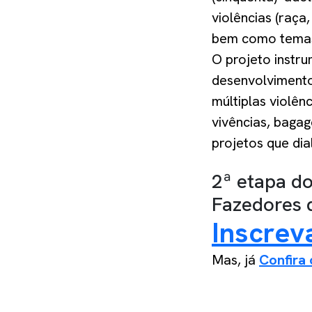
violências (raça,
bem como temas
O projeto instru
desenvolvimento
múltiplas violên
vivências, bagag
projetos que dia
2ª etapa d
Fazedores 
Inscrev
Mas, já
Confira 