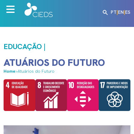
PT
|
EN
|
ES
EDUCAÇÃO |
ATUÁRIOS DO FUTURO
Home
>
Atuários do Futuro