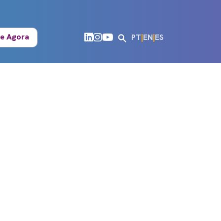
e Agora
PT
|
EN
|
ES