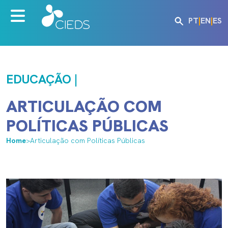
PT
|
EN
|
ES
EDUCAÇÃO |
ARTICULAÇÃO COM
POLÍTICAS PÚBLICAS
Home
>
Articulação com Políticas Públicas