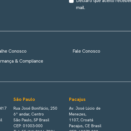
Declaro que aceito recebe
mail.
alhe Conosco
Fale Conosco
rnança & Compliance
São Paulo
Pacajus
 417
Rua José Bonifácio, 250
Av. José Lúcio de
6º andar, Centro
Menezes,
il
São Paulo, SP Brasil
1107, Croatá
CEP: 01003-000
Pacajus, CE Brasil