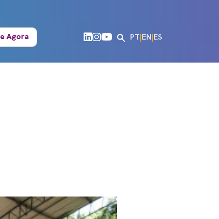
e Agora
PT
|
EN
|
ES