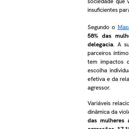
sociedade que v
insuficientes pa
Segundo o
Map
58% das mulh
delegacia
. A s
parceiros íntim
tem impactos di
escolha individ
efetiva e da rel
agressor.
Variáveis relac
dinâmica da vio
das mulheres 