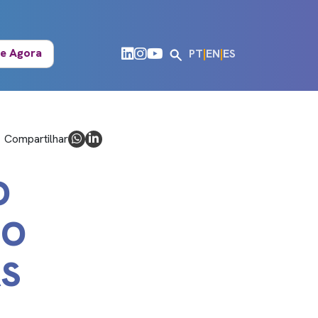
e Agora
PT
|
EN
|
ES
Compartilhar
O
DO
AS