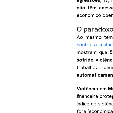
agressões
,
17,1
não têm acesso
econômico oper
O paradoxo
Ao mesmo tem
contra a mulhe
mostram que
5
sofrido violên
trabalho, d
automaticamente
Violência em M
financeira prot
índice de violê
fora (economica