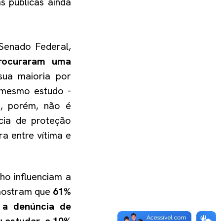
s públicas ainda
Senado Federal,
rocuraram uma
sua maioria por
 mesmo estudo -
io, porém, não é
ncia de proteção
ra entre vítima e
ho influenciam a
mostram que
61%
 a denúncia de