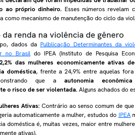
% declaram que foram impedidas de trabalhar ou
 ao próprio dinheiro.
Esses números revelam c
a como mecanismo de manutenção do ciclo da viol
 da renda na violência de gênero
po, dados da
Pulblicação Determinantes da vio
r no Brasil
do IPEA (Instituto de Pesquisa Econ
2,2% das mulheres economicamente ativas dec
cia doméstica
, frente a 24,9% entre aquelas for
emonstrando que a
autonomia econômica
 o risco de ser violentada.
Alguns achados do e
ulheres Ativas:
Contrário ao senso comum de que 
egeria automaticamente a mulher, estudos do
IPEA
m
ncia doméstica é, muitas vezes, maior entre mulher
mente ativas).