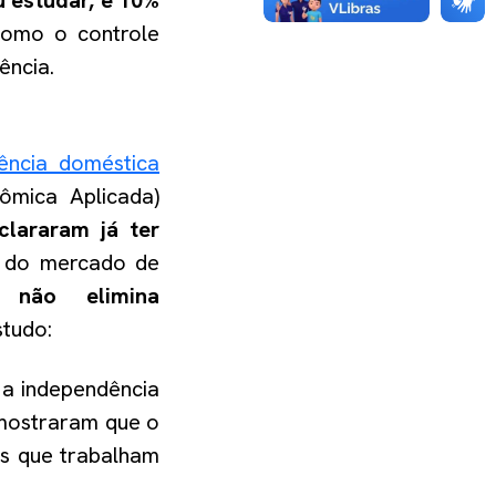
 estudar, e 10%
omo o controle
ência.
lência doméstica
ômica Aplicada)
lararam já ter
a do mercado de
 não elimina
studo:
a independência
ostraram que o
es que trabalham