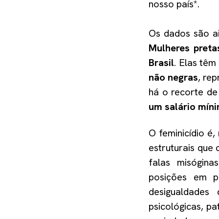
nosso país*.
Os dados são ai
Mulheres preta
Brasil
. Elas têm
não negras
, re
há o recorte d
um salário mín
O feminicídio é,
estruturais que
falas misógina
posições em p
desigualdades
psicológicas, pa