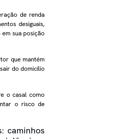
eração de renda
entos desiguais,
o em sua posição
fator que mantém
sair do domicílio
tre o casal como
entar o risco de
s: caminhos