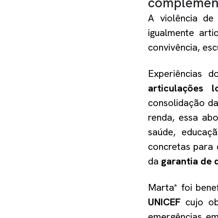
complement
A violência de 
igualmente art
convivência, escu
Experiências d
articulações l
consolidação d
renda, essa abo
saúde, educaçã
concretas para 
da
garantia de d
Marta* foi bene
UNICEF
cujo ob
emergências em 