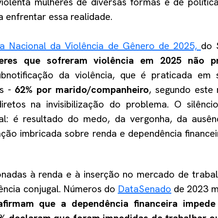
iolenta mulheres de diversas formas e de política
ra enfrentar essa realidade.
a Nacional da Violência de Gênero de 2025,
do 
eres que sofreram violência em 2025 não p
ubnotificação da violência, que é praticada em 
os -
62% por marido/companheiro
,
segundo este
retos na invisibilização do problema. O silênc
ual: é resultado do medo, da vergonha, da ausê
ação imbricada sobre renda e dependência financei
ionadas à renda e à inserção no mercado de trabal
lência conjugal. Números do
DataSenado
de 2023 
afirmam que a dependência financeira impede