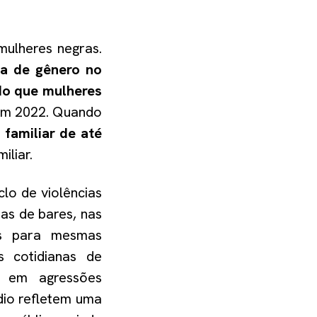
mulheres negras.
ia de gênero no
do que mulheres
 em 2022. Quando
 familiar de até
iliar.
clo de violências
as de bares, nas
ais para mesmas
 cotidianas de
m em agressões
ídio refletem uma