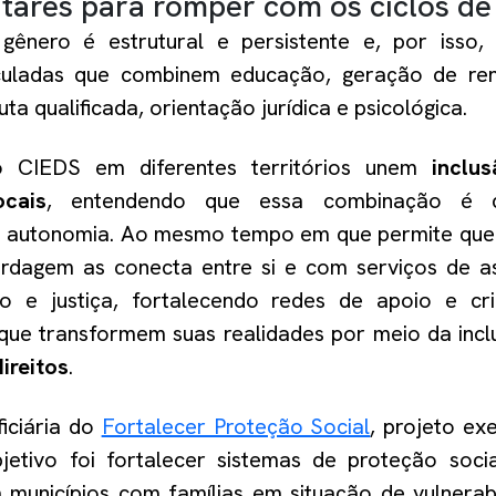
ares para romper com os ciclos de 
gênero é estrutural e persistente e, por isso,
iculadas que combinem educação, geração de re
ta qualificada, orientação jurídica e psicológica.
o CIEDS em diferentes territórios unem
inclu
ocais
, entendendo que essa combinação é c
a autonomia. Ao mesmo tempo em que permite que
rdagem as conecta entre si e com serviços de ass
o e justiça, fortalecendo redes de apoio e cr
que transformem suas realidades por meio da incl
ireitos
.
ficiária do
Fortalecer Proteção Social
, projeto ex
jetivo foi fortalecer sistemas de proteção soci
municípios com famílias em situação de vulnerab