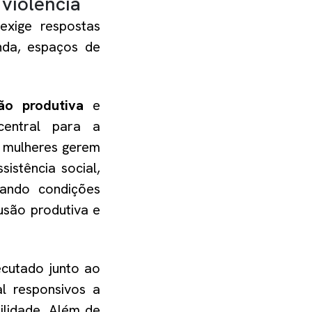
violência
 exige respostas
nda, espaços de
são produtiva
e
entral para a
 mulheres gerem
istência social,
iando condições
usão produtiva e
ecutado junto ao
al responsivos a
ilidade. Além de