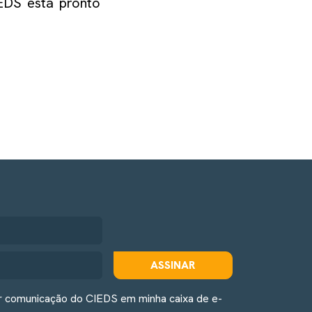
IEDS está pronto
ASSINAR
r comunicação do CIEDS em minha caixa de e-