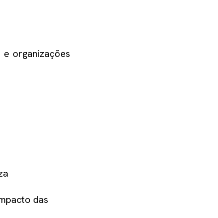
s e organizações
za
impacto das