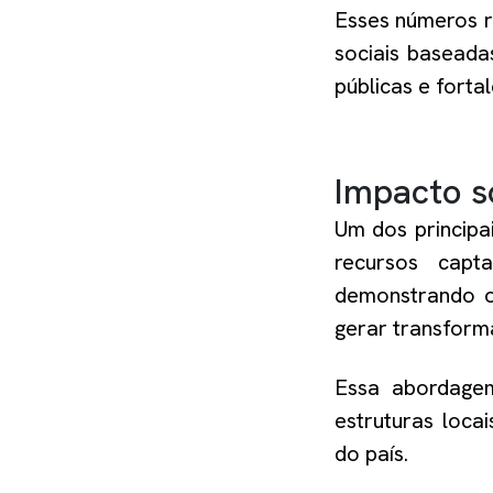
Esses números r
sociais baseada
públicas e fort
Impacto s
Um dos principa
recursos capt
demonstrando o
gerar transform
Essa abordagem
estruturas loca
do país.