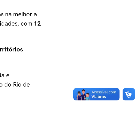
as na melhoria
nidades, com
12
rritórios
da e
o do Rio de