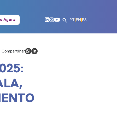
e Agora
PT
|
EN
|
ES
Compartilhar
025:
ALA,
MENTO