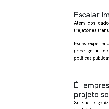
Escalar i
Além dos dados,
trajetórias tra
Essas experiênc
pode gerar mob
políticas pública
É empres
projeto s
Se sua organiz