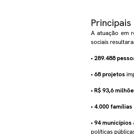
Principai
A atuação em re
sociais resultar
•
289.488
pess
•
68 projetos
imp
•
R$ 93,6 milhõe
•
4.000 famílias
•
94 municípios
políticas pública