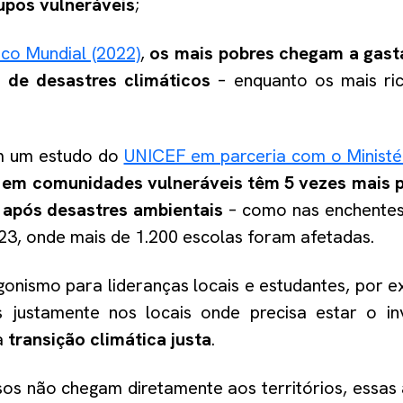
upos vulneráveis
;
co Mundial (2022)
,
os mais pobres chegam a gast
 de desastres climáticos
– enquanto os mais ri
m um estudo do
UNICEF em parceria com o Ministé
 em comunidades vulneráveis têm 5 vezes mais p
 após desastres ambientais
– como nas enchentes
3, onde mais de 1.200 escolas foram afetadas.
gonismo para lideranças locais e estudantes, por 
s justamente nos locais onde precisa estar o in
a
transição climática justa
.
sos não chegam diretamente aos territórios, essas