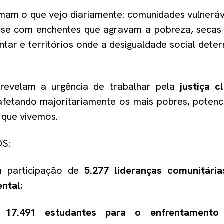
mam o que vejo diariamente: comunidades vulneráv
crise com enchentes que agravam a pobreza, seca
ntar e territórios onde a desigualdade social dete
 revelam a urgência de trabalhar pela
justiça c
afetando majoritariamente os mais pobres, potenci
 que vivemos.
DS:
a participação de
5.277 lideranças comunitári
ntal
;
u
17.491 estudantes para o enfrentamento