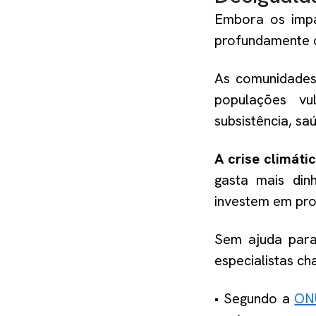
Embora os impa
profundamente d
As comunidades
populações vu
subsistência, s
A crise climát
gasta mais din
investem em pro
Sem ajuda para
especialistas c
• Segundo a
ON