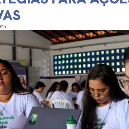
VAS
025