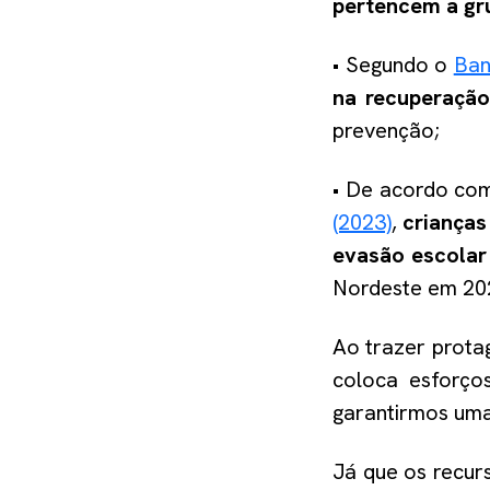
pertencem a gr
• Segundo o
Ban
na recuperação
prevenção;
• De acordo co
(2023)
,
crianças
evasão escolar
Nordeste em 202
Ao trazer prota
coloca esforço
garantirmos um
Já que os recur