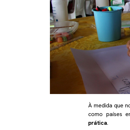
À medida que n
como países e
prática
.