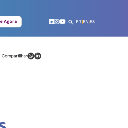
e Agora
PT
|
EN
|
ES
Compartilhar
O
S