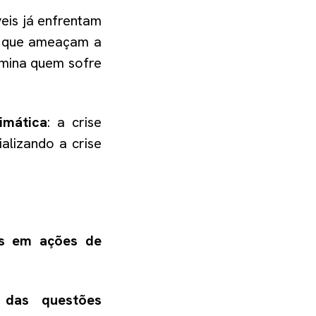
eis já enfrentam
s que ameaçam a
rmina quem sofre
limática
: a crise
alizando a crise
as em ações de
 das questões