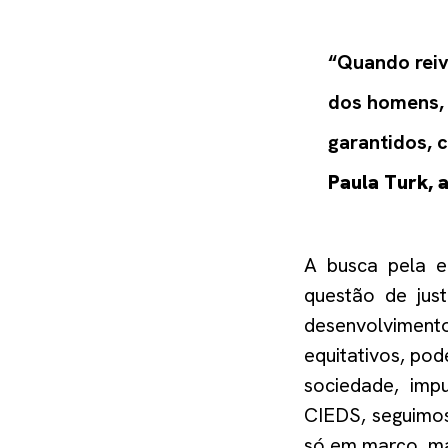
“
Quando reiv
dos homens, 
garantidos, 
Paula
Tur
k
,
a
A
busca pela e
questão de jus
desenvolvimento
equitativos, po
sociedade, imp
CIEDS
, s
eguimo
só em março, ma