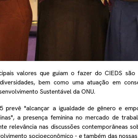
ncipais valores que guiam o fazer do CIEDS sã
iversidades
, bem como uma atuação em cons
senvolvimento Sustentáve
l da ONU
.
5
prevê "alcançar a igualdade de gênero e emp
inas"
,
a
presença feminina no mercado de traba
te relevância nas discussões contemporâneas so
volvimento socioeconômico
-
e também
das nossas