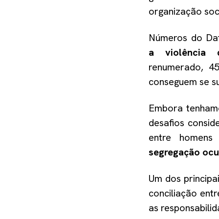
organização soci
Números do Da
a
violência
renumerado
,
4
conseguem se su
Embora tenhamos
desafios consid
entre homens
segregação ocup
Um dos principa
conciliação ent
as responsabili