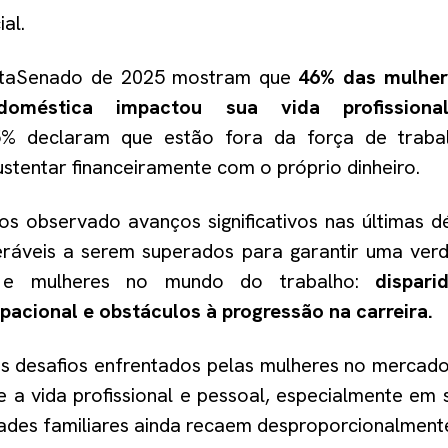
al.
taSenado de 202
5
mostram que
46
% das mulher
 doméstica impactou sua vida profissiona
5
% declaram que
estão fora da força de traba
stentar financeiramente com o próprio dinheiro
.
 observado avanços significativos nas últimas d
eráveis a serem superados para garantir uma ver
 e mulheres
no mundo do trabalho
:
d
ispari
acional e obstáculos à progressão na carreira.
is desafios enfrentados pelas mulheres no mercado
re a vida profissional e pessoal, especialmente em
dades familiares ainda recaem desproporcionalmente