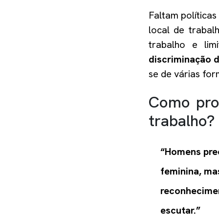
Faltam
políticas
local de trabal
trabalho e limi
discriminação 
se de várias for
Como pro
trabalho?
“
Homens prec
feminina, ma
reconhecimen
escutar.
”