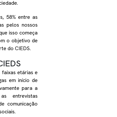
ciedade.
s, 58
%
entre as
as pelos nossos
 que isso começa
om o objetivo de
rte
do CIEDS
.
 CIEDS
,
faixas etárias e
egas em
início
de
tivamente para
a
 a
s entrevistas
e comunicação
sociais.