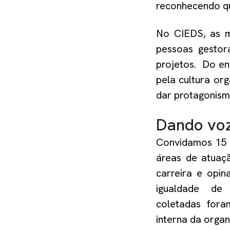
reconhecendo qu
No CIEDS,
as 
pessoas gestor
projetos
.
Do en
pela cultura or
dar protagonism
Dando voz
C
onvidamos
15
áreas de atua
carreira e opi
igualdade d
coletadas
for
interna da
organ