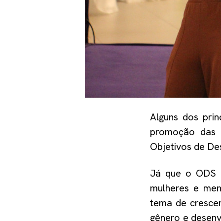
Alguns dos pri
promoção das d
Objetivos de De
Já que o
ODS
mulheres e men
tema de crescen
gênero e desen