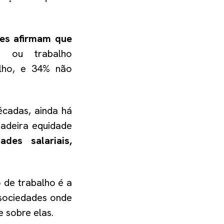
es afirmam que
l
ou trabalho
lho
, e
34
%
não
écadas, ainda há
dadeira equidade
dades salariais,
 de trabalho é a
 sociedades onde
 sobre elas.