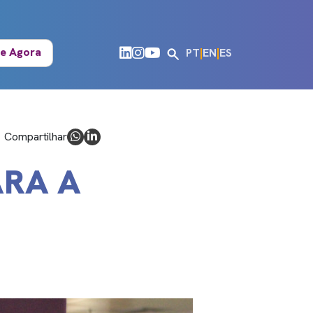
e Agora
PT
|
EN
|
ES
Compartilhar
ARA A