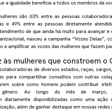
e a igualdade beneficia a todos os membros da so
mulheres são 63
%
entre
as pessoas
colaboradora
as e 49% entre as pessoas diretamente atendid
tendimento de que ainda há muito para avançar e
ganizacional, nasceu a campanha
“Vozes Delas”
, c
o e amplificar as vozes das
mulheres que fazem pa
 às mulheres que constroem o
colaboradoras de diversos estados, raças,
cargos
ção
para compartilhar conselhos com outras col
narem sobre como homens podem contribuir efe
e
gênero
. A
o longo do mês de março,
am
diariamente
disponibilizadas
como uma ação d
ização,
além de ganhar destaque
em
nossas
redes 