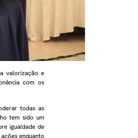
o a
valorização e
onância com os
oderar todas as
lho tem sido um
bre igualdade de
 ações
enquant
o