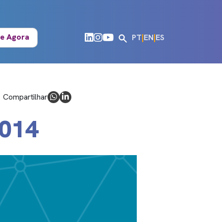
e Agora
PT
|
EN
|
ES
Compartilhar
014