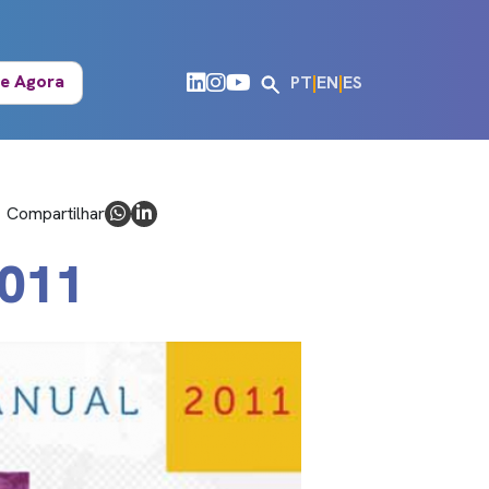
e Agora
PT
|
EN
|
ES
Compartilhar
011