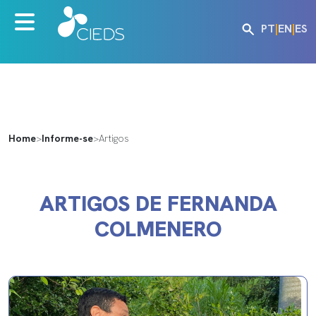
PT
|
EN
|
ES
Home
>
Informe-se
>
Artigos
ARTIGOS DE FERNANDA
COLMENERO