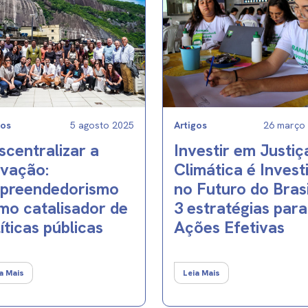
gos
5 agosto 2025
Artigos
26 março
scentralizar a
Investir em Justiç
ovação:
Climática é Invest
preendedorismo
no Futuro do Brasi
mo catalisador de
3 estratégias para
íticas públicas
Ações Efetivas
a Mais
Leia Mais