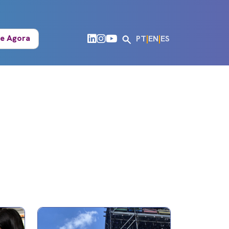
e Agora
PT
|
EN
|
ES