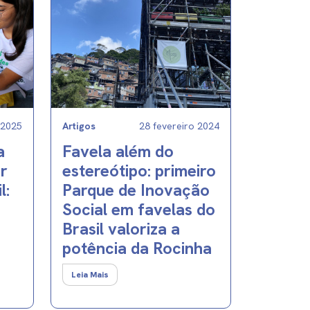
 2025
Artigos
28 fevereiro 2024
a
Favela além do
ir
estereótipo: primeiro
l:
Parque de Inovação
Social em favelas do
Brasil valoriza a
potência da Rocinha
Leia Mais